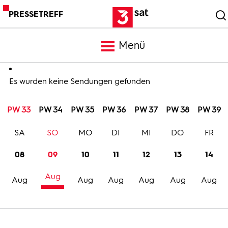
PRESSETREFF
Menü
Meldungen
Es wurden keine Sendungen gefunden
PW 33
PW 34
PW 35
PW 36
PW 37
PW 38
PW 39
Programm
SA
SO
MO
DI
MI
DO
FR
Mediathek
08
09
10
11
12
13
14
Aug
Trailer
Aug
Aug
Aug
Aug
Aug
Aug
Bilder