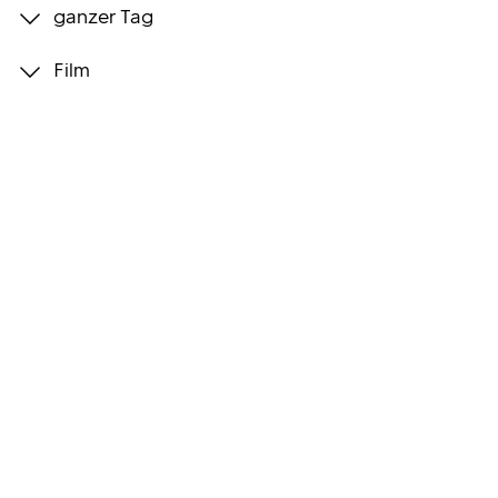
ganzer Tag
Programmwochen
Film
3sat