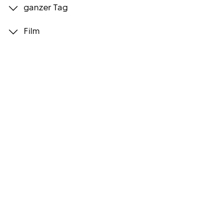
ganzer Tag
Programmwochen
Film
3sat