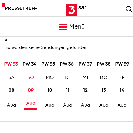
PRESSETREFF
Menü
Meldungen
Es wurden keine Sendungen gefunden
PW 33
PW 34
PW 35
PW 36
PW 37
PW 38
PW 39
Programm
SA
SO
MO
DI
MI
DO
FR
Mediathek
08
09
10
11
12
13
14
Aug
Trailer
Aug
Aug
Aug
Aug
Aug
Aug
Bilder