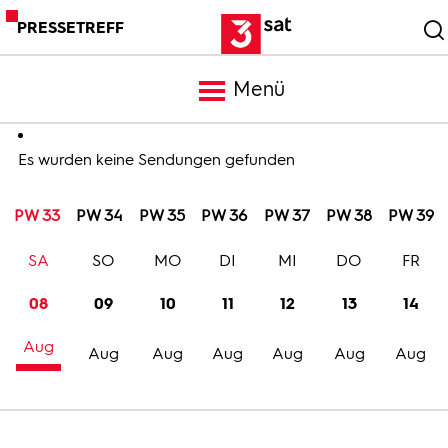
PRESSETREFF
Menü
Meldungen
Es wurden keine Sendungen gefunden
PW 33
PW 34
PW 35
PW 36
PW 37
PW 38
PW 39
Programm
SA
SO
MO
DI
MI
DO
FR
Mediathek
08
09
10
11
12
13
14
Aug
Trailer
Aug
Aug
Aug
Aug
Aug
Aug
Bilder