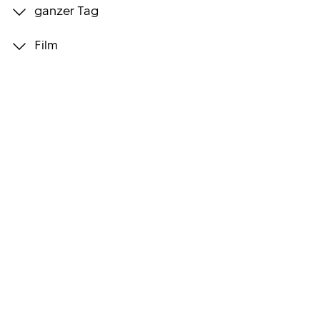
ganzer Tag
Programmwochen
Film
3sat