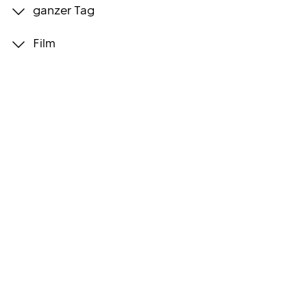
ganzer Tag
Programmwochen
Film
3sat