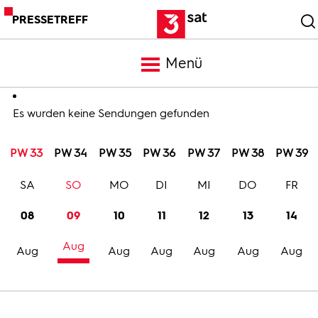
PRESSETREFF
Menü
Meldungen
Es wurden keine Sendungen gefunden
PW 33
PW 34
PW 35
PW 36
PW 37
PW 38
PW 39
Programm
SA
SO
MO
DI
MI
DO
FR
Mediathek
08
09
10
11
12
13
14
Aug
Trailer
Aug
Aug
Aug
Aug
Aug
Aug
Bilder