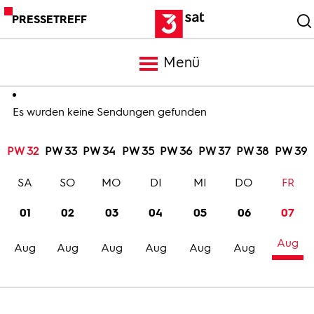
PRESSETREFF
Menü
Meldungen
Es wurden keine Sendungen gefunden
PW 32
PW 33
PW 34
PW 35
PW 36
PW 37
PW 38
PW 39
Programm
SA
SO
MO
DI
MI
DO
FR
Mediathek
01
02
03
04
05
06
07
Aug
Trailer
Aug
Aug
Aug
Aug
Aug
Aug
Bilder