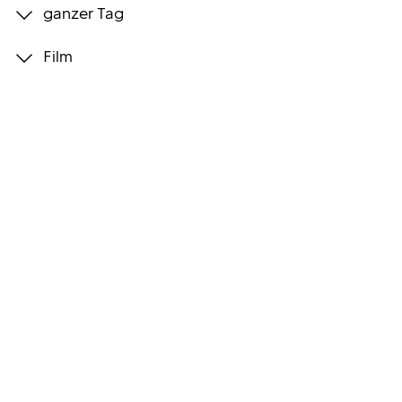
ganzer Tag
Programmwochen
Film
3sat