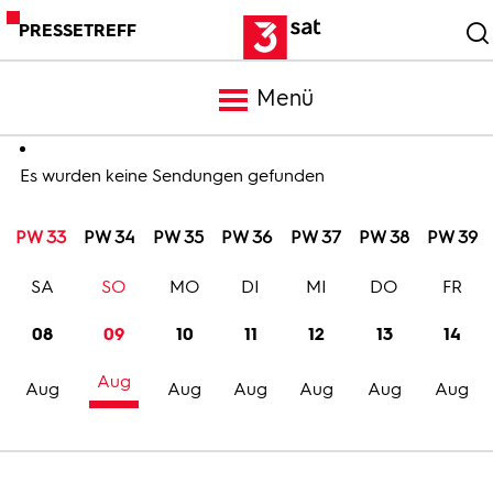
PRESSETREFF
Menü
Meldungen
Es wurden keine Sendungen gefunden
PW 33
PW 34
PW 35
PW 36
PW 37
PW 38
PW 39
Programm
SA
SO
MO
DI
MI
DO
FR
Mediathek
08
09
10
11
12
13
14
Aug
Trailer
Aug
Aug
Aug
Aug
Aug
Aug
Bilder