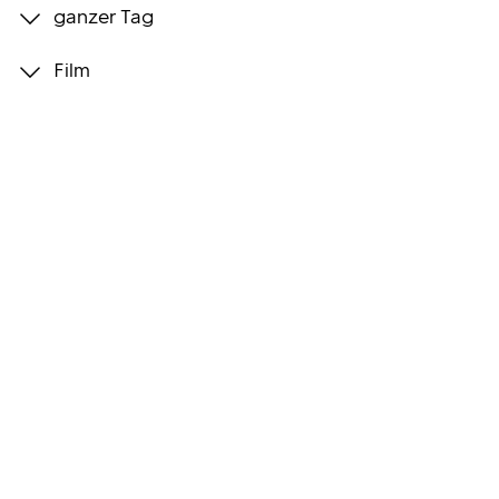
ganzer Tag
Programmwochen
Film
3sat