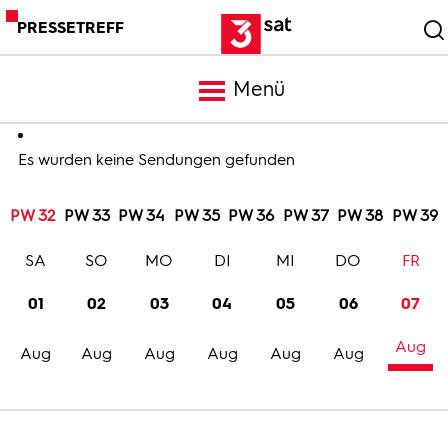
PRESSETREFF
Menü
Meldungen
Es wurden keine Sendungen gefunden
PW 32
PW 33
PW 34
PW 35
PW 36
PW 37
PW 38
PW 39
Programm
SA
SO
MO
DI
MI
DO
FR
Mediathek
01
02
03
04
05
06
07
Aug
Trailer
Aug
Aug
Aug
Aug
Aug
Aug
Bilder