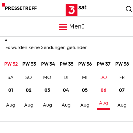
PRESSETREFF
Menü
Meldungen
Es wurden keine Sendungen gefunden
PW 32
PW 33
PW 34
PW 35
PW 36
PW 37
PW 38
Programm
SA
SO
MO
DI
MI
DO
FR
Mediathek
01
02
03
04
05
06
07
Aug
Trailer
Aug
Aug
Aug
Aug
Aug
Aug
Bilder