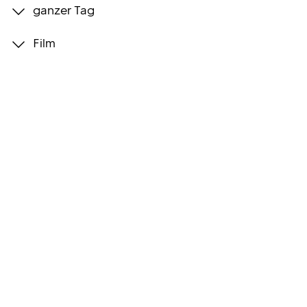
ganzer Tag
Programmwochen
Film
3sat