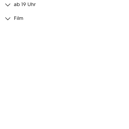
ab 19 Uhr
Programmwochen
Film
3sat