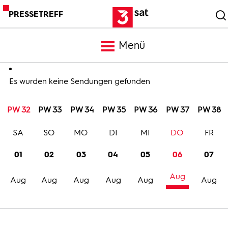
PRESSETREFF
Menü
Meldungen
Es wurden keine Sendungen gefunden
PW 32
PW 33
PW 34
PW 35
PW 36
PW 37
PW 38
Programm
SA
SO
MO
DI
MI
DO
FR
Mediathek
01
02
03
04
05
06
07
Aug
Trailer
Aug
Aug
Aug
Aug
Aug
Aug
Bilder