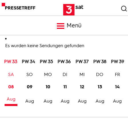
PRESSETREFF
Menü
Meldungen
Es wurden keine Sendungen gefunden
PW 33
PW 34
PW 35
PW 36
PW 37
PW 38
PW 39
Programm
SA
SO
MO
DI
MI
DO
FR
Mediathek
08
09
10
11
12
13
14
Aug
Trailer
Aug
Aug
Aug
Aug
Aug
Aug
Bilder