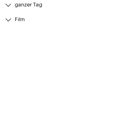
ganzer Tag
Programmwochen
Film
3sat