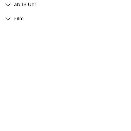
ab 19 Uhr
Programmwochen
Film
3sat