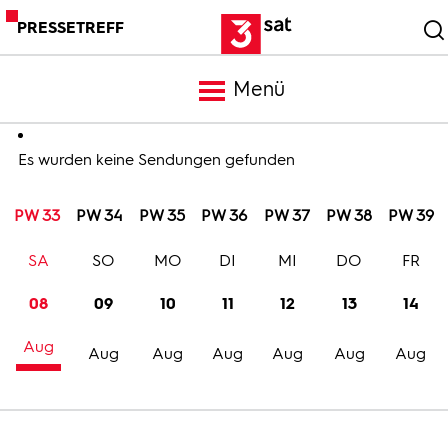
PRESSETREFF
Menü
Meldungen
Es wurden keine Sendungen gefunden
PW 33
PW 34
PW 35
PW 36
PW 37
PW 38
PW 39
Programm
SA
SO
MO
DI
MI
DO
FR
Mediathek
08
09
10
11
12
13
14
Aug
Trailer
Aug
Aug
Aug
Aug
Aug
Aug
Bilder