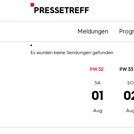
PRESSETREFF
Meldungen
Prog
Es wurden keine Sendungen gefunden
PW 32
PW 33
SA
S
01
0
Aug
Au