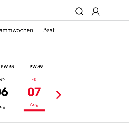
rammwochen
3sat
PW 38
PW 39
DO
FR
SA
SO
06
07
08
09
Aug
Aug
Aug
ug