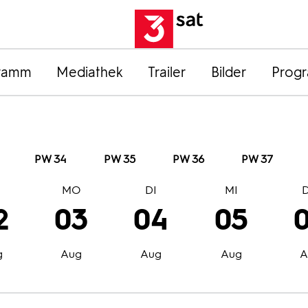
ramm
Mediathek
Trailer
Bilder
Prog
PW 34
PW 35
PW 36
PW 37
O
MO
DI
MI
2
03
04
05
g
Aug
Aug
Aug
A