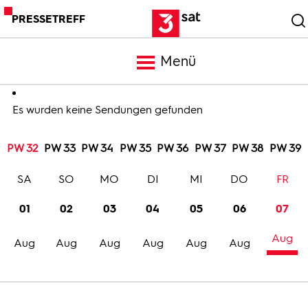
PRESSETREFF
Menü
Meldungen
Es wurden keine Sendungen gefunden
PW 32
PW 33
PW 34
PW 35
PW 36
PW 37
PW 38
PW 39
Programm
SA
SO
MO
DI
MI
DO
FR
Mediathek
01
02
03
04
05
06
07
Aug
Trailer
Aug
Aug
Aug
Aug
Aug
Aug
Bilder