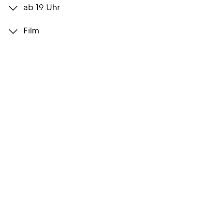
ab 19 Uhr
Programmwochen
Film
3sat