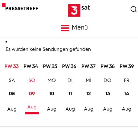
PRESSETREFF
Menü
Meldungen
Es wurden keine Sendungen gefunden
PW 33
PW 34
PW 35
PW 36
PW 37
PW 38
PW 39
Programm
SA
SO
MO
DI
MI
DO
FR
Mediathek
08
09
10
11
12
13
14
Aug
Trailer
Aug
Aug
Aug
Aug
Aug
Aug
Bilder