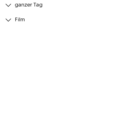
ganzer Tag
Programmwochen
Film
3sat