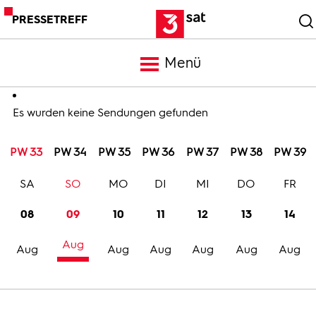
PRESSETREFF
Menü
Meldungen
Es wurden keine Sendungen gefunden
PW 33
PW 34
PW 35
PW 36
PW 37
PW 38
PW 39
Programm
SA
SO
MO
DI
MI
DO
FR
Mediathek
08
09
10
11
12
13
14
Aug
Trailer
Aug
Aug
Aug
Aug
Aug
Aug
Bilder