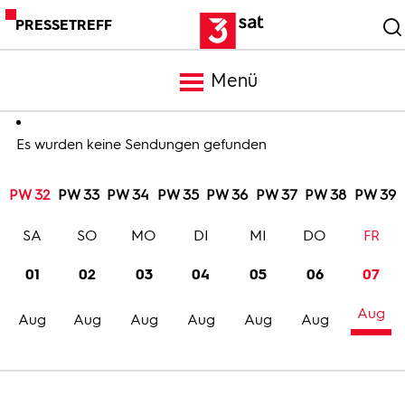
PRESSETREFF
Menü
Meldungen
Es wurden keine Sendungen gefunden
PW 32
PW 33
PW 34
PW 35
PW 36
PW 37
PW 38
PW 39
Programm
SA
SO
MO
DI
MI
DO
FR
Mediathek
01
02
03
04
05
06
07
Aug
Trailer
Aug
Aug
Aug
Aug
Aug
Aug
Bilder