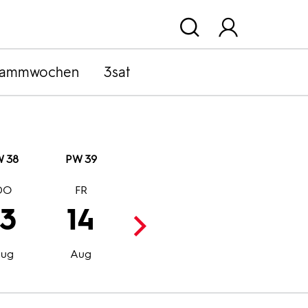
rammwochen
3sat
 38
PW 39
DO
FR
SA
SO
13
14
15
16
Aug
Aug
ug
Aug