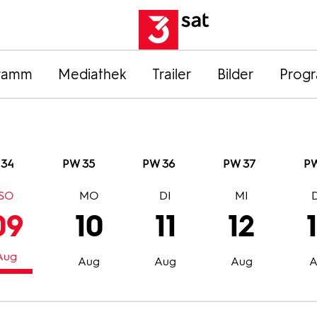
ramm
Mediathek
Trailer
Bilder
Prog
 34
PW 35
PW 36
PW 37
PW
SO
MO
DI
MI
09
10
11
12
Aug
Aug
Aug
Aug
A