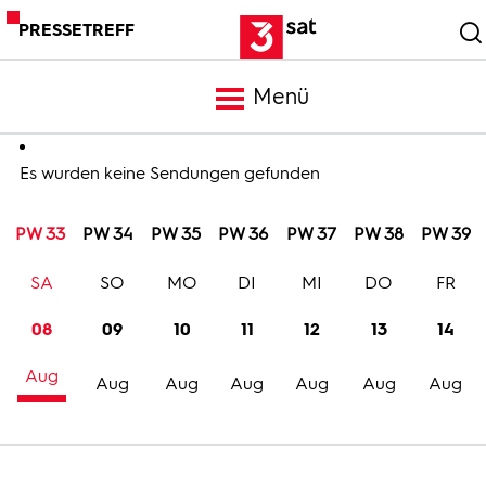
PRESSETREFF
Menü
Meldungen
Es wurden keine Sendungen gefunden
PW 33
PW 34
PW 35
PW 36
PW 37
PW 38
PW 39
Programm
SA
SO
MO
DI
MI
DO
FR
Mediathek
08
09
10
11
12
13
14
Aug
Trailer
Aug
Aug
Aug
Aug
Aug
Aug
Bilder