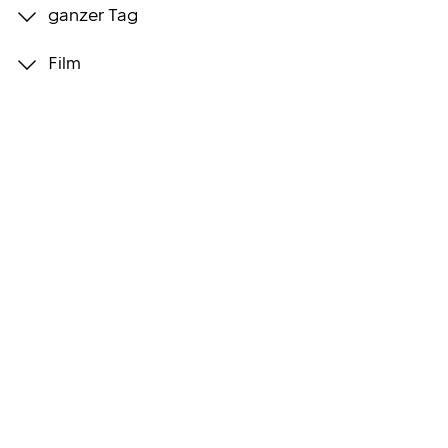
ganzer Tag
Programmwochen
Film
3sat