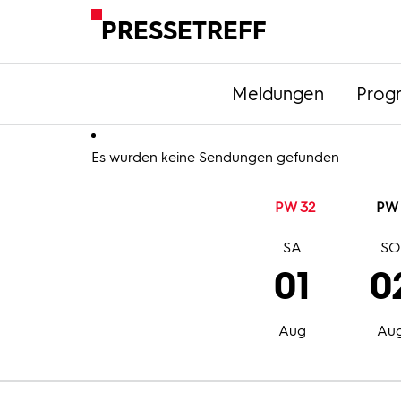
PRESSETREFF
Meldungen
Prog
Es wurden keine Sendungen gefunden
PW 32
PW 
SA
S
01
0
Aug
Au