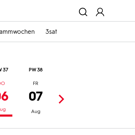
rammwochen
3sat
 37
PW 38
DO
FR
SA
SO
06
07
08
09
ug
Aug
Aug
Aug