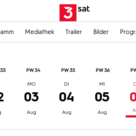
ramm
Mediathek
Trailer
Bilder
Prog
33
PW 34
PW 35
PW 36
PW
O
MO
DI
MI
2
03
04
05
A
g
Aug
Aug
Aug