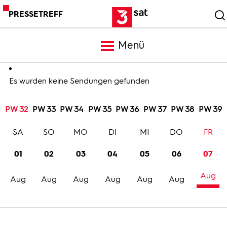
PRESSETREFF
Menü
Meldungen
Es wurden keine Sendungen gefunden
PW 32
PW 33
PW 34
PW 35
PW 36
PW 37
PW 38
PW 39
Programm
SA
SO
MO
DI
MI
DO
FR
Mediathek
01
02
03
04
05
06
07
Aug
Trailer
Aug
Aug
Aug
Aug
Aug
Aug
Bilder