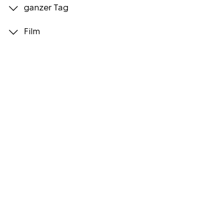
ganzer Tag
Programmwochen
Film
3sat