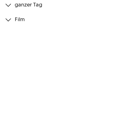
ganzer Tag
Programmwochen
Film
3sat