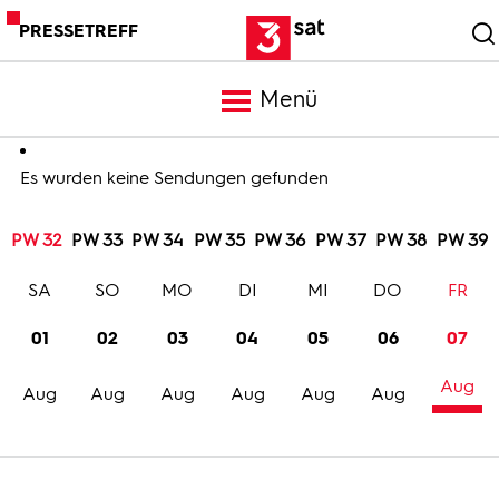
PRESSETREFF
Menü
Meldungen
Es wurden keine Sendungen gefunden
PW 32
PW 33
PW 34
PW 35
PW 36
PW 37
PW 38
PW 39
Programm
SA
SO
MO
DI
MI
DO
FR
Mediathek
01
02
03
04
05
06
07
Aug
Trailer
Aug
Aug
Aug
Aug
Aug
Aug
Bilder