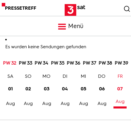
PRESSETREFF
Menü
Meldungen
Es wurden keine Sendungen gefunden
PW 32
PW 33
PW 34
PW 35
PW 36
PW 37
PW 38
PW 39
Programm
SA
SO
MO
DI
MI
DO
FR
Mediathek
01
02
03
04
05
06
07
Aug
Trailer
Aug
Aug
Aug
Aug
Aug
Aug
Bilder