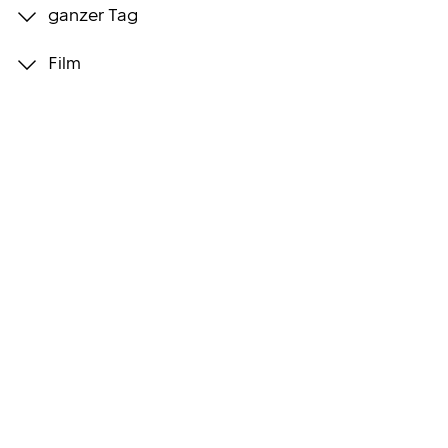
ganzer Tag
Programmwochen
Film
3sat