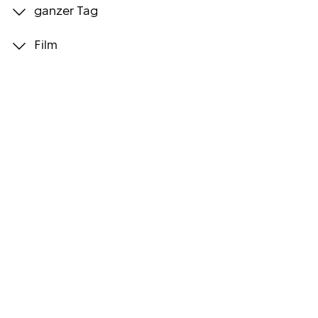
ganzer Tag
Programmwochen
Film
3sat