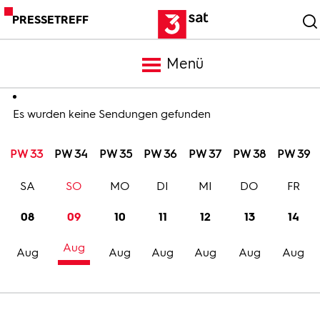
PRESSETREFF
Menü
Meldungen
Es wurden keine Sendungen gefunden
PW 33
PW 34
PW 35
PW 36
PW 37
PW 38
PW 39
Programm
SA
SO
MO
DI
MI
DO
FR
Mediathek
08
09
10
11
12
13
14
Aug
Trailer
Aug
Aug
Aug
Aug
Aug
Aug
Bilder