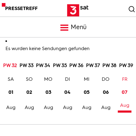
PRESSETREFF
Menü
Meldungen
Es wurden keine Sendungen gefunden
PW 32
PW 33
PW 34
PW 35
PW 36
PW 37
PW 38
PW 39
Programm
SA
SO
MO
DI
MI
DO
FR
Mediathek
01
02
03
04
05
06
07
Aug
Trailer
Aug
Aug
Aug
Aug
Aug
Aug
Bilder