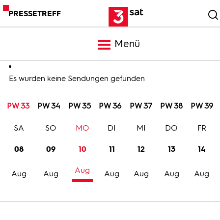
PRESSETREFF
Menü
Meldungen
Es wurden keine Sendungen gefunden
PW 33
PW 34
PW 35
PW 36
PW 37
PW 38
PW 39
Programm
SA
SO
MO
DI
MI
DO
FR
Mediathek
08
09
10
11
12
13
14
Aug
Trailer
Aug
Aug
Aug
Aug
Aug
Aug
Bilder