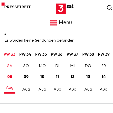
PRESSETREFF
Menü
Meldungen
Es wurden keine Sendungen gefunden
PW 33
PW 34
PW 35
PW 36
PW 37
PW 38
PW 39
Programm
SA
SO
MO
DI
MI
DO
FR
Mediathek
08
09
10
11
12
13
14
Aug
Trailer
Aug
Aug
Aug
Aug
Aug
Aug
Bilder