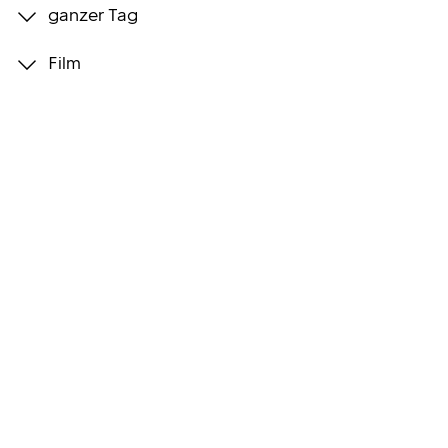
ganzer Tag
Programmwochen
Film
3sat