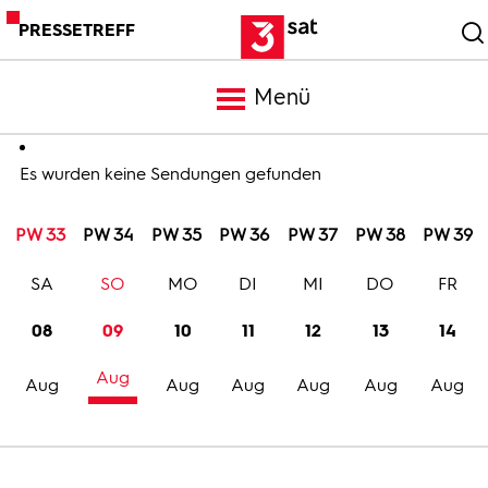
PRESSETREFF
Menü
Meldungen
Es wurden keine Sendungen gefunden
PW 33
PW 34
PW 35
PW 36
PW 37
PW 38
PW 39
Programm
SA
SO
MO
DI
MI
DO
FR
Mediathek
08
09
10
11
12
13
14
Aug
Trailer
Aug
Aug
Aug
Aug
Aug
Aug
Bilder