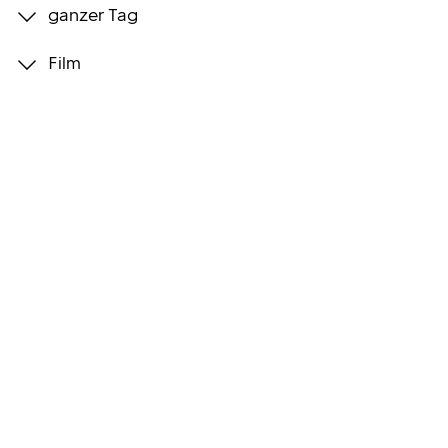
ganzer Tag
Programmwochen
Film
3sat