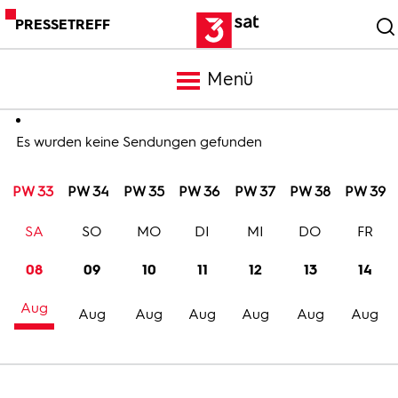
PRESSETREFF
Menü
Meldungen
Es wurden keine Sendungen gefunden
PW 33
PW 34
PW 35
PW 36
PW 37
PW 38
PW 39
Programm
SA
SO
MO
DI
MI
DO
FR
Mediathek
08
09
10
11
12
13
14
Aug
Trailer
Aug
Aug
Aug
Aug
Aug
Aug
Bilder