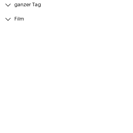
ganzer Tag
Programmwochen
Film
3sat