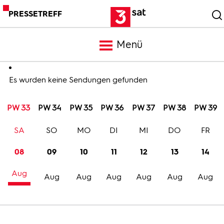
PRESSETREFF
Menü
Meldungen
Es wurden keine Sendungen gefunden
PW 33
PW 34
PW 35
PW 36
PW 37
PW 38
PW 39
Programm
SA
SO
MO
DI
MI
DO
FR
Mediathek
08
09
10
11
12
13
14
Aug
Trailer
Aug
Aug
Aug
Aug
Aug
Aug
Bilder