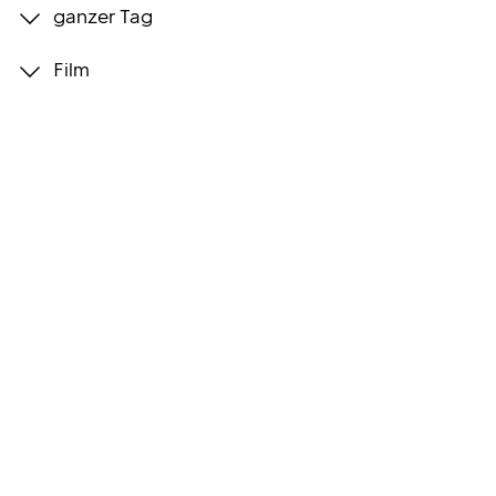
ganzer Tag
Programmwochen
Film
3sat