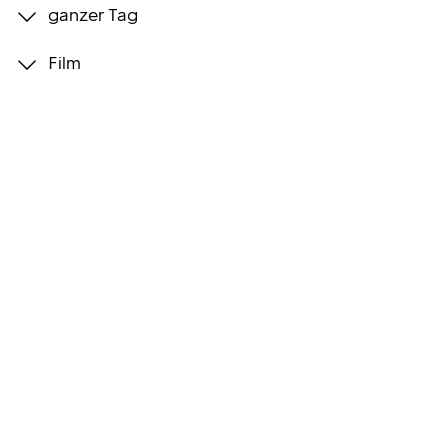
ganzer Tag
Programmwochen
Film
3sat