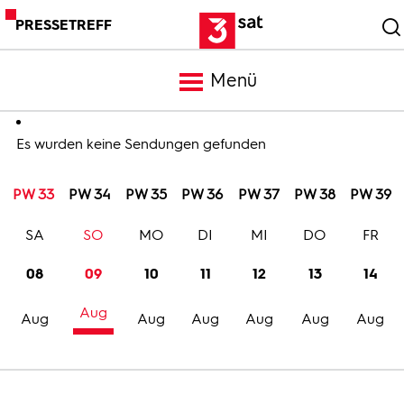
PRESSETREFF
Menü
Meldungen
Es wurden keine Sendungen gefunden
PW 33
PW 34
PW 35
PW 36
PW 37
PW 38
PW 39
Programm
SA
SO
MO
DI
MI
DO
FR
Mediathek
08
09
10
11
12
13
14
Aug
Trailer
Aug
Aug
Aug
Aug
Aug
Aug
Bilder