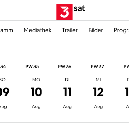
ramm
Mediathek
Trailer
Bilder
Prog
 34
PW 35
PW 36
PW 37
PW
SO
MO
DI
MI
09
10
11
12
Aug
Aug
Aug
Aug
A