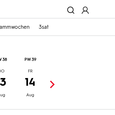
rammwochen
3sat
 38
PW 39
DO
FR
SA
SO
13
14
15
16
Aug
Aug
ug
Aug