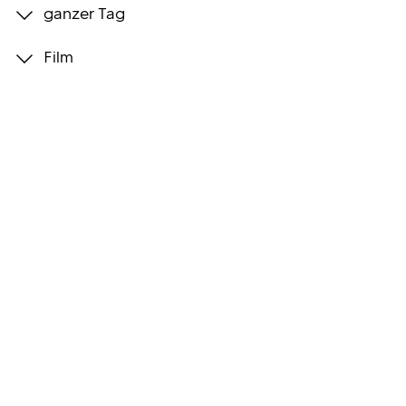
ganzer Tag
Programmwochen
Film
3sat