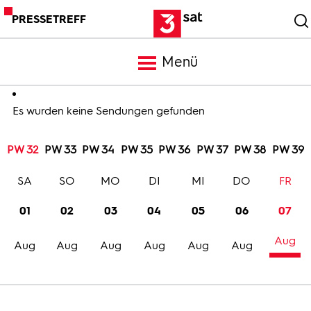
PRESSETREFF
Menü
Meldungen
Es wurden keine Sendungen gefunden
PW 32
PW 33
PW 34
PW 35
PW 36
PW 37
PW 38
PW 39
Programm
SA
SO
MO
DI
MI
DO
FR
Mediathek
01
02
03
04
05
06
07
Aug
Trailer
Aug
Aug
Aug
Aug
Aug
Aug
Bilder