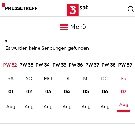
PRESSETREFF
Menü
Meldungen
Es wurden keine Sendungen gefunden
PW 32
PW 33
PW 34
PW 35
PW 36
PW 37
PW 38
PW 39
Programm
SA
SO
MO
DI
MI
DO
FR
Mediathek
01
02
03
04
05
06
07
Aug
Trailer
Aug
Aug
Aug
Aug
Aug
Aug
Bilder