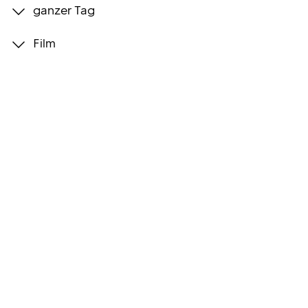
ganzer Tag
Programmwochen
Film
3sat