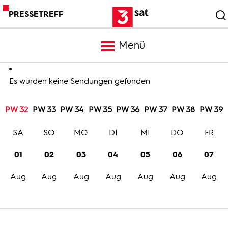
PRESSETREFF
Menü
Meldungen
Es wurden keine Sendungen gefunden
PW 32
PW 33
PW 34
PW 35
PW 36
PW 37
PW 38
PW 39
Programm
SA
SO
MO
DI
MI
DO
FR
Mediathek
01
02
03
04
05
06
07
Aug
Aug
Aug
Aug
Aug
Aug
Aug
Trailer
Bilder