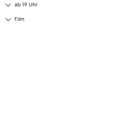
ab 19 Uhr
Programmwochen
Film
3sat