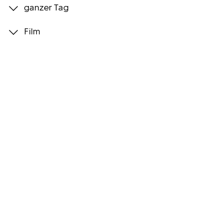
ganzer Tag
Programmwochen
Film
3sat