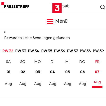
PRESSETREFF
Menü
Meldungen
Es wurden keine Sendungen gefunden
PW 32
PW 33
PW 34
PW 35
PW 36
PW 37
PW 38
PW 39
Programm
SA
SO
MO
DI
MI
DO
FR
Mediathek
01
02
03
04
05
06
07
Aug
Trailer
Aug
Aug
Aug
Aug
Aug
Aug
Bilder