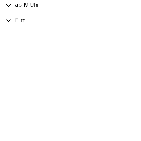
ab 19 Uhr
Programmwochen
Film
3sat