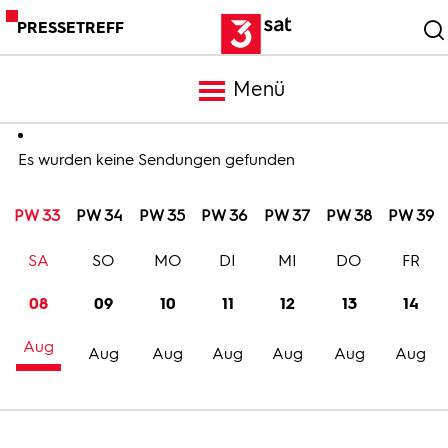
PRESSETREFF
Menü
Meldungen
Es wurden keine Sendungen gefunden
PW 33
PW 34
PW 35
PW 36
PW 37
PW 38
PW 39
Programm
SA
SO
MO
DI
MI
DO
FR
Mediathek
08
09
10
11
12
13
14
Aug
Trailer
Aug
Aug
Aug
Aug
Aug
Aug
Bilder