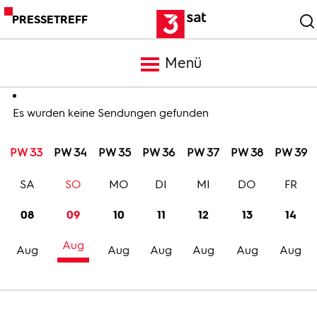
PRESSETREFF
Menü
Meldungen
Es wurden keine Sendungen gefunden
PW 33
PW 34
PW 35
PW 36
PW 37
PW 38
PW 39
Programm
SA
SO
MO
DI
MI
DO
FR
Mediathek
08
09
10
11
12
13
14
Aug
Trailer
Aug
Aug
Aug
Aug
Aug
Aug
Bilder