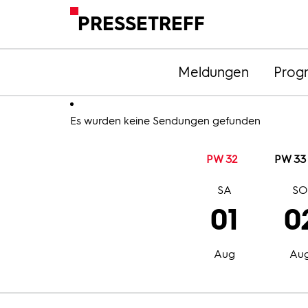
PRESSETREFF
Meldungen
Prog
Es wurden keine Sendungen gefunden
PW 32
PW 33
SA
S
01
0
Aug
Au