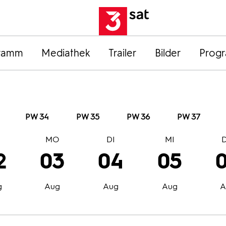
ramm
Mediathek
Trailer
Bilder
Prog
PW 34
PW 35
PW 36
PW 37
O
MO
DI
MI
2
03
04
05
g
Aug
Aug
Aug
A