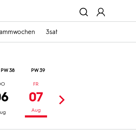
rammwochen
3sat
PW 38
PW 39
DO
FR
SA
SO
06
07
08
09
Aug
Aug
Aug
ug