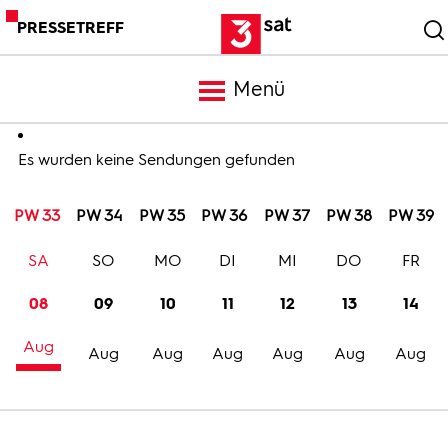
PRESSETREFF
Menü
Meldungen
Es wurden keine Sendungen gefunden
PW 33
PW 34
PW 35
PW 36
PW 37
PW 38
PW 39
Programm
SA
SO
MO
DI
MI
DO
FR
Mediathek
08
09
10
11
12
13
14
Aug
Trailer
Aug
Aug
Aug
Aug
Aug
Aug
Bilder