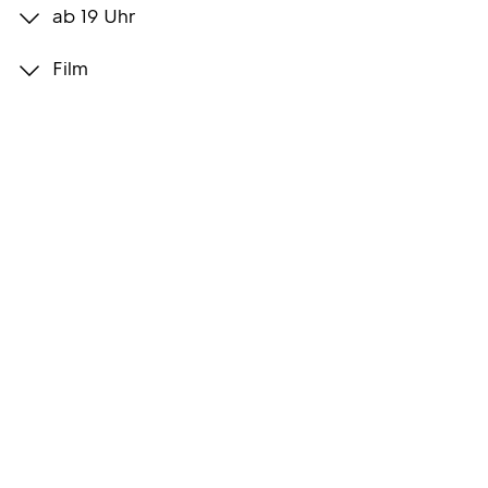
ab 19 Uhr
Programmwochen
Film
3sat