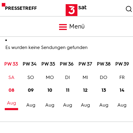
PRESSETREFF
Menü
Meldungen
Es wurden keine Sendungen gefunden
PW 33
PW 34
PW 35
PW 36
PW 37
PW 38
PW 39
Programm
SA
SO
MO
DI
MI
DO
FR
Mediathek
08
09
10
11
12
13
14
Aug
Trailer
Aug
Aug
Aug
Aug
Aug
Aug
Bilder