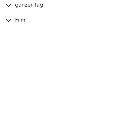
ganzer Tag
Programmwochen
Film
3sat