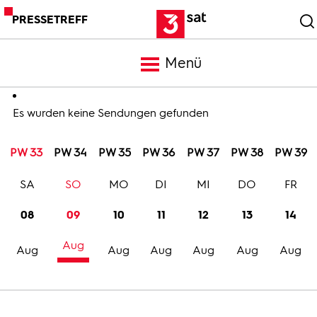
PRESSETREFF
Menü
Meldungen
Es wurden keine Sendungen gefunden
PW 33
PW 34
PW 35
PW 36
PW 37
PW 38
PW 39
Programm
SA
SO
MO
DI
MI
DO
FR
Mediathek
08
09
10
11
12
13
14
Aug
Trailer
Aug
Aug
Aug
Aug
Aug
Aug
Bilder