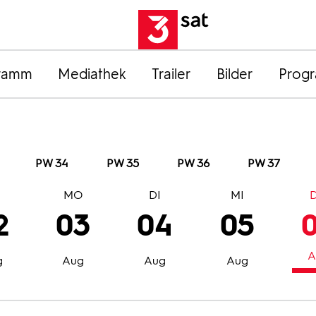
ramm
Mediathek
Trailer
Bilder
Prog
PW 34
PW 35
PW 36
PW 37
O
MO
DI
MI
2
03
04
05
A
g
Aug
Aug
Aug