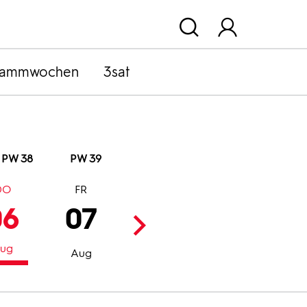
rammwochen
3sat
PW 38
PW 39
DO
FR
SA
SO
06
07
08
09
ug
Aug
Aug
Aug