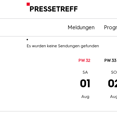
PRESSETREFF
Meldungen
Prog
Es wurden keine Sendungen gefunden
PW 32
PW 33
SA
S
01
0
Aug
Au