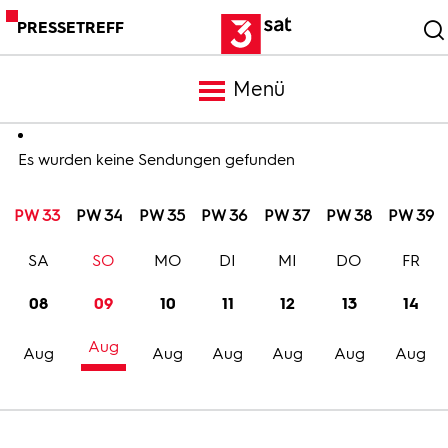
PRESSETREFF
Menü
Meldungen
Es wurden keine Sendungen gefunden
PW 33
PW 34
PW 35
PW 36
PW 37
PW 38
PW 39
Programm
SA
SO
MO
DI
MI
DO
FR
Mediathek
08
09
10
11
12
13
14
Aug
Trailer
Aug
Aug
Aug
Aug
Aug
Aug
Bilder