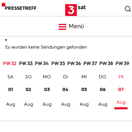
PRESSETREFF
Menü
Meldungen
Es wurden keine Sendungen gefunden
PW 32
PW 33
PW 34
PW 35
PW 36
PW 37
PW 38
PW 39
Programm
SA
SO
MO
DI
MI
DO
FR
Mediathek
01
02
03
04
05
06
07
Aug
Trailer
Aug
Aug
Aug
Aug
Aug
Aug
Bilder