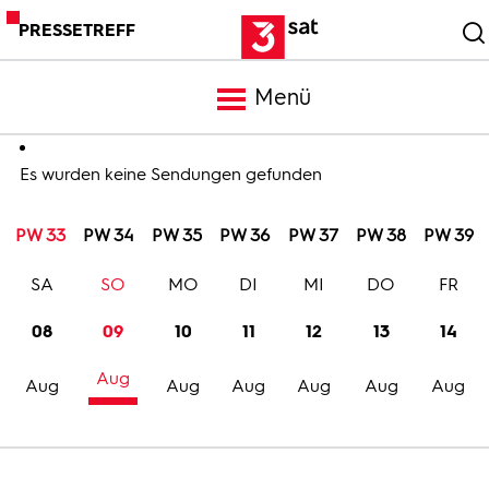
PRESSETREFF
Menü
Meldungen
Es wurden keine Sendungen gefunden
PW 33
PW 34
PW 35
PW 36
PW 37
PW 38
PW 39
Programm
SA
SO
MO
DI
MI
DO
FR
Mediathek
08
09
10
11
12
13
14
Aug
Trailer
Aug
Aug
Aug
Aug
Aug
Aug
Bilder