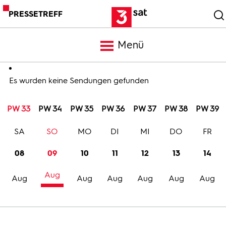
PRESSETREFF
Menü
Meldungen
Es wurden keine Sendungen gefunden
PW 33
PW 34
PW 35
PW 36
PW 37
PW 38
PW 39
Programm
SA
SO
MO
DI
MI
DO
FR
Mediathek
08
09
10
11
12
13
14
Aug
Trailer
Aug
Aug
Aug
Aug
Aug
Aug
Bilder