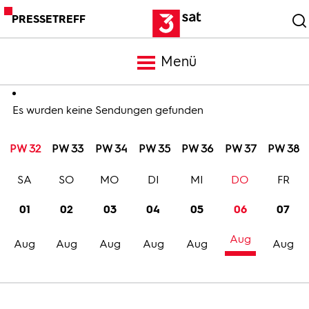
PRESSETREFF
Menü
Meldungen
Es wurden keine Sendungen gefunden
PW 32
PW 33
PW 34
PW 35
PW 36
PW 37
PW 38
Programm
SA
SO
MO
DI
MI
DO
FR
Mediathek
01
02
03
04
05
06
07
Aug
Trailer
Aug
Aug
Aug
Aug
Aug
Aug
Bilder