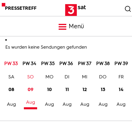
PRESSETREFF
Menü
Meldungen
Es wurden keine Sendungen gefunden
PW 33
PW 34
PW 35
PW 36
PW 37
PW 38
PW 39
Programm
SA
SO
MO
DI
MI
DO
FR
Mediathek
08
09
10
11
12
13
14
Aug
Trailer
Aug
Aug
Aug
Aug
Aug
Aug
Bilder