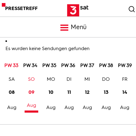
PRESSETREFF
Menü
Meldungen
Es wurden keine Sendungen gefunden
PW 33
PW 34
PW 35
PW 36
PW 37
PW 38
PW 39
Programm
SA
SO
MO
DI
MI
DO
FR
Mediathek
08
09
10
11
12
13
14
Aug
Trailer
Aug
Aug
Aug
Aug
Aug
Aug
Bilder