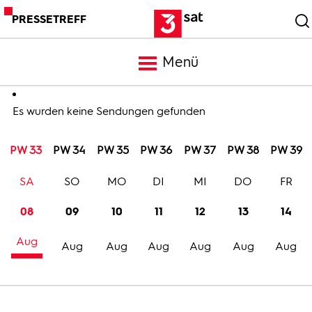
PRESSETREFF
Menü
Meldungen
Es wurden keine Sendungen gefunden
PW 33
PW 34
PW 35
PW 36
PW 37
PW 38
PW 39
Programm
SA
SO
MO
DI
MI
DO
FR
Mediathek
08
09
10
11
12
13
14
Aug
Trailer
Aug
Aug
Aug
Aug
Aug
Aug
Bilder